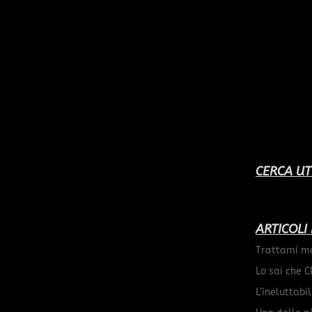
CERCA UT
ARTICOLI
Trattami m
Lo sai che C
L’ineluttabi