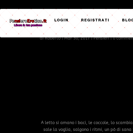
LOGIN
REGISTRATI
BLO
UN PÒ DI SANA VIOLENZA
di
Roberto
|
Mar 30, 2017
|
Pensieri
|
0 commen
A letto si amano i baci, le coccole, lo scambi
sale la voglia, salgono i ritmi, un pò di san