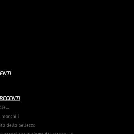
ENTI
 RECENTI
ale…
I manchi ?
lità della bellezza