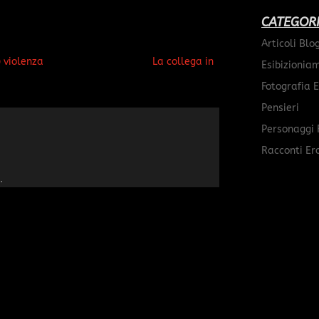
CATEGOR
Articoli Blo
) violenza
La collega in
Esibizionia
Fotografia E
Pensieri
Personaggi 
Racconti Ero
.