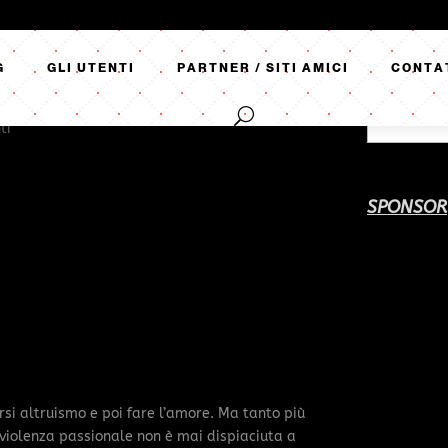
G
GLI UTENTI
PARTNER / SITI AMICI
CONTA
ti
SPONSOR
arsi altruismo e poi fare l’amore. Ma tanto più
a violenza passionale non è mai dispiaciuta a