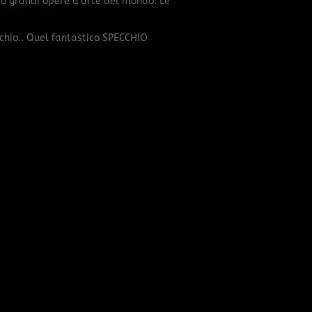
iù grandi opere d’arte del mondo. Le
chio.. Quel fantastico SPECCHIO