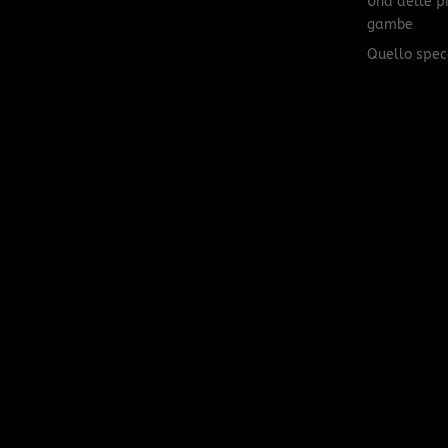
Una delle p
gambe
Quello spec