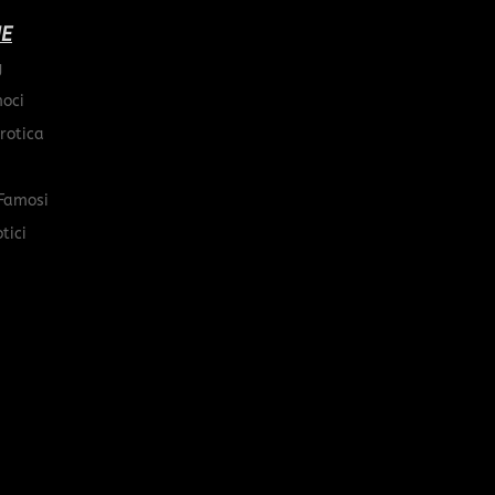
IE
g
moci
rotica
Famosi
tici