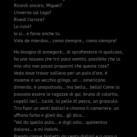
Ricordi ancora, Miguel?
L’inverno sul lago?
Rivedi l’orrore?
Lo rivivi?
Io si… e forse anche tu.
Vida de mierdas… como siempre… como siempre!
Ho bisogno di annegare… di sprofondare in qualcosa,
ho una nausea che tra poco vomito, possibile che la
mia vita non possa propormi che queste cose?
Vedo dove trovar sollievo per un paio d’ore, è
insieme a un vecchio gringo, un … americano
dimerda, è unaputtana… ma bella… bella! Come lo
possono essere le ragazze di qui, bruna di colorito,
capelli neri… lucidi, la pelle di pesca, un granculo.
Tiro fuori un venti dollari e chiamo il cameriere, un
uffiano furbo e glieli do… gli dico…
“Vai da quella puta… e digli solo… quinientas
dolares… e mi indichi…
Prendo cinque biglietti da cento dollari e li apro a