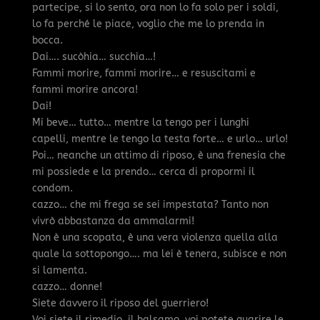
partecipe, si lo sento, ora non lo fa solo per i soldi,
lo fa perché le piace, voglio che me lo prenda in
bocca.
Dai…. sucòhia… succhia…!
Fammi morire, fammi morire… e resuscitami e
fammi morire ancora!
Dai!
Mi beve… tutto… mentre la tengo per i lunghi
capelli, mentre le tengo la testa forte… e urlo… urlo!
Poi… neanche un attimo di riposo, è una frenesia che
mi possiede e la prendo… cerca di propormi il
condom.
cazzo… che mi frega se sei impestata? Tanto non
vivrò abbastanza da ammalarmi!
Non è una scopata, è una vera violenza quella alla
quale la sottopongo…. ma lei è tenera, subisce e non
si lamenta.
cazzo… donne!
Siete davvero il riposo del guerriero!
Voi siete il rimedio, il balsamo, voi potete guarire le