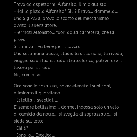
Trovo ad aspettarmi Alfonsito, il mio autista.
-Hai la pistola Alfonsito? Si…? Bravo… dammela…
Una Sig P230, provo lo scatto del meccanismo,
avvito il silenziatore.
-Fermati Alfonsito… fuori dalla carretera, che la
provo
Si… mi va… va bene per il lavoro.
Una settimana passa, studio la situazione, la rivedo,
viaggia su un fuoristrada stratosferico, potrei fare il
lavoro per strada.
No, non mi va.
Ora sono in casa sua, ho avvelenato i suoi cani,
eliminato il guardiano.
-Estelita… svegliati…
E’ sempre bellissima… dorme, indossa solo un velo
di camicia da notte… si sveglia di soprassalto… si
siede sul letto.
-Chi è?
-Sono io… Estelita…