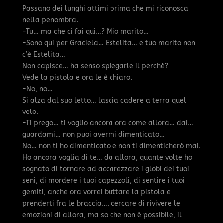
Passano dei lunghi attimi prima che mi riconosca
nella penombra.
-Tu… ma che ci fai qui…? Mio marito…
-Sono qui per Graciela… Estelita… e tuo marito non
c’è Estelita…
Non capisce… ha senso spiegarle il perchè?
Vede la pistola e ora le è chiaro.
-No, no…
Si alza dal suo letto… lascia cadere a terra quel
velo.
-Ti prego… ti voglio ancora ora come allora… dai…
guardami… non puoi avermi dimenticato…
No… non ti ho dimenticato e non ti dimenticherò mai.
Ho ancora voglia di te… da allora, quante volte ho
sognato di tornare ad accarezzare i globi dei tuoi
seni, di mordere i tuoi capezzoli, di sentire i tuoi
gemiti, anche ora vorrei buttare la pistola e
prenderti fra le braccia…. cercare di rivivere le
emozioni di allora, ma so che non è possibile, il