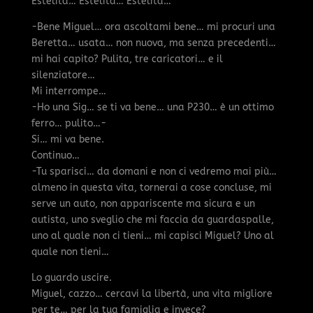
Estelita… Estelita… Estelita…
-Bene Miguel… ora ascoltami bene… mi procuri una
Beretta… usata… non nuova, ma senza precedenti…
mi hai capito? Pulita, tre caricatori… e il
silenziatore…
Mi interrompe…
-Ho una Sig… se ti va bene… una P230… è un ottimo
ferro… pulito…-
Si… mi va bene.
Continuo…
-Tu sparisci… da domani e non ci vedremo mai più…
almeno in questa vita, tornerai a cose concluse, mi
serve un auto, non appariscente ma sicura e un
autista, uno sveglio che mi faccia da guardaspalle,
uno al quale non ci tieni… mi capisci Miguel? Uno al
quale non tieni…
Lo guardo uscire.
Miguel, cazzo… cercavi la libertà, una vita migliore
per te… per la tua famiglia e invece?