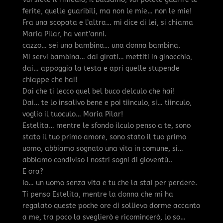
ferite, quelle guaribili, ma non le mie… non le mie!
Fra una scopata e l’altra… mi dice di lei, si chiama
Maria Pilar, ha vent’anni.
cazzo… sei una bambina… una donna bambina.
Mi servi bambina… dai girati… mettiti in ginocchio,
dai… appoggia la testa e apri quelle stupende
chiappe che hai!
Dai che ti lecco quel bel buco delculo che hai!
Dai… te lo insalivo bene e poi tiinculo, si… tiinculo,
voglio il tuoculo… Maria Pilar!
Estelita… mentre le sfondo ilculo penso a te, sono
stato il tuo primo amore, sono stato il tuo primo
uomo, abbiamo sognato una vita in comune, si…
abbiamo condiviso i nostri sogni di gioventù..
E ora?
Io… un uomo senza vita e tu che la stai per perdere.
Ti penso Estelita, mentre la donna che mi ha
regalato queste poche ore di sollievo dorme accanto
a me, tra poco la sveglierò e ricomincerò, lo so…