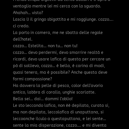
ventaglio mentre lei mi cerca con lo sguardo.
Ahahah… visto?
Lascia lì il gringo sbigottito e mi raggiunge. cazzo….
ci credo.
La porto in camera, me ne sbatto delle regole
dell’hotel.
cazzo… Estelita… non tu… non tu!
cazzo… devo perdermi, devo smarrire realtà e
ricordi, devo usare lafica di questa per cercare un
pò di sollievo, cazzo… è bella, è carina di modi,
quasi tenera, ma è possibile? Anche questa deve
farmi compassione?
Ha davvero la pelle di pesca, color dell’avorio
antico, labbra di corallo, unghie scarlatte.
Bella sei… dai… dammi l’oblio!
Le sto leccando lafica, non èè depilata, curata si,
ma non depilata, leccolafica di unaputtana, si
leccoanche ilculo a questaputtana, e lei sente…
sente la mia disperazione, cazzo…. e mi diventa