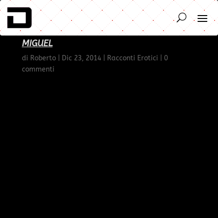
MIGUEL
di
Roberto
|
Dic 23, 2014
|
Racconti Erotici
|
0
commenti