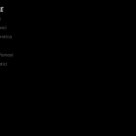
IE
g
moci
rotica
Famosi
tici