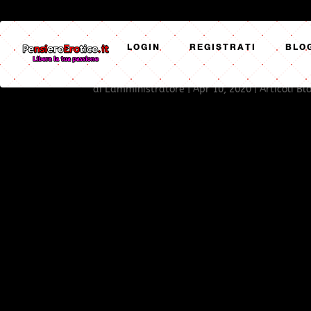
LOGIN
REGISTRATI
BLO
SPANKING. L’ANTICA ARTE
di
L'amministratore
|
Apr 10, 2020
|
Articoli Bl