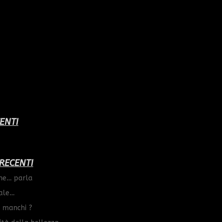
ENTI
 RECENTI
he… parla
ale…
I manchi ?