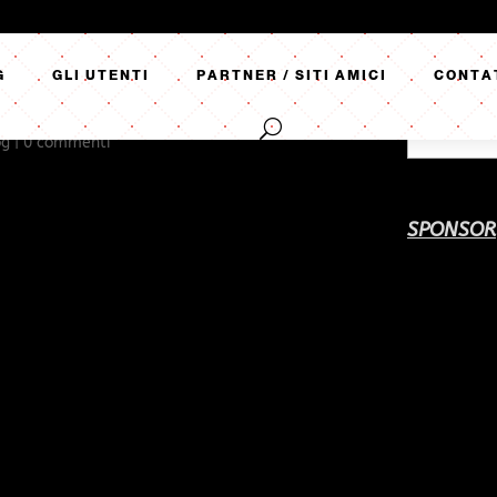
G
GLI UTENTI
PARTNER / SITI AMICI
CONTA
 DELLO SCULACCIARE
og
|
0 commenti
SPONSOR