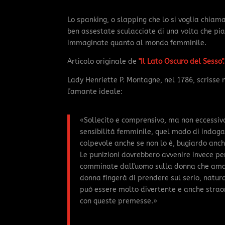
Lo spanking, o slapping che lo si voglia chiama
ben assestate sculacciate di una volta che pi
immaginate quanto al mondo femminile.
Articolo originale de
"Il Lato Oscuro del Sesso"..
Lady Henriette P. Montagne, nel 1786, scrisse
l'amante ideale:
«Sollecito e comprensivo, ma non eccessi
sensibilità femminile, quel modo di indagar
colpevole anche se non lo è, bugiardo anch
Le punizioni dovrebbero avvenire invece per
comminate dall'uomo sulla donna che ama
donna fingerà di prendere sul serio, natu
può essere molto divertente e anche strao
con queste premesse.»