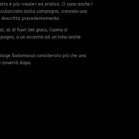
etto è più «reale» ed erotico. Ci sono anche i
e sculacciato dalla compagna, creando una
la descritta precedentemente.
, al di fuori del gioco, l’uomo si
pagna, o un accenno ad un tono anche
ondage Sadomaso) considerato più che una
he avverrà dopo.