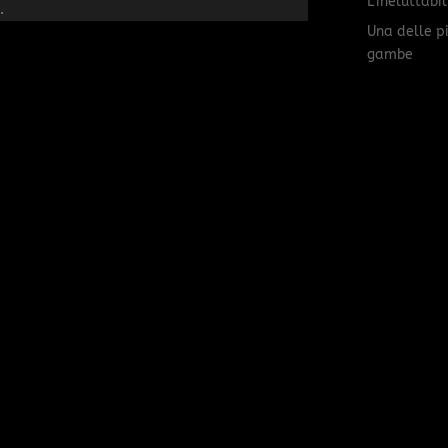
L’ineluttabi
.
Una delle p
gambe